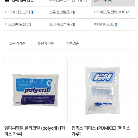
다이아 디스크/버
(
1
)
스톤 포인트/휠
(
1
)
카바이드/밀링/덴쳐 버
(
4
)
디스크/맨드릴
(
2
)
브러쉬/코튼 휠
(
1
)
루지/페이스트
(
1
)
낮은가격순
높은가격순
상품명순
엠디씨덴탈 폴리크릴 (polycril) [퍼
윕믹스 퍼미스 (PUMICE) [퍼미스
미스 가루]
가루]