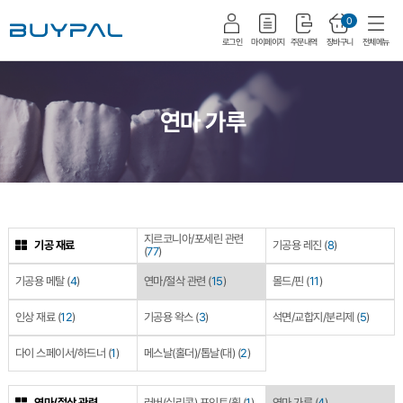
0
로그인
마이페이지
주문내역
장바구니
전체메뉴
연마 가루
지르코니아/포세린 관련
기공 재료
기공용 레진
(
8
)
(
77
)
기공용 메탈
(
4
)
연마/절삭 관련
(
15
)
몰드/핀
(
11
)
인상 재료
(
12
)
기공용 왁스
(
3
)
석면/교합지/분리제
(
5
)
다이 스페이서/하드너
(
1
)
메스날(홀더)/톱날(대)
(
2
)
연마/절삭 관련
러버(실리콘) 포인트/휠
(
1
)
연마 가루
(
4
)